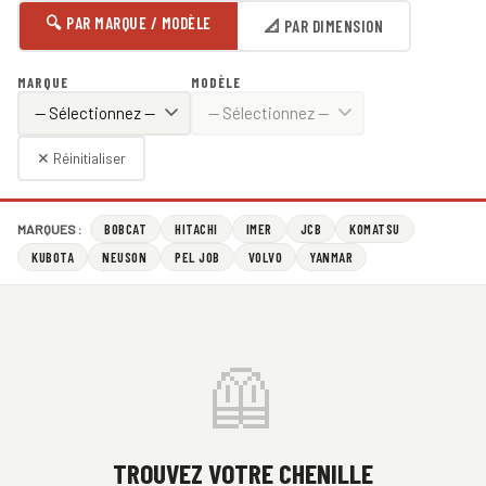
🔍 PAR MARQUE / MODÈLE
📐 PAR DIMENSION
MARQUE
MODÈLE
✕ Réinitialiser
BOBCAT
HITACHI
IMER
JCB
KOMATSU
MARQUES :
KUBOTA
NEUSON
PEL JOB
VOLVO
YANMAR
🦺
TROUVEZ VOTRE CHENILLE