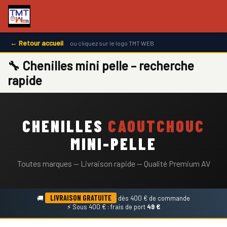
← Retour accueil
ou cliquez sur le logo TMT WEB
🔧 Chenilles mini pelle – recherche
rapide
CHENILLES
CAOUTCHOUC
MINI-PELLE
Toutes marques — Livraison rapide — Qualité Premium AV
LIVRAISON GRATUITE
🚚
dès 400 € de commande
⚡ Sous 400 € : frais de port
49 €