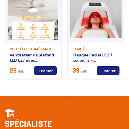
PETIT ÉLECTROMÉNAGER
BEAUTÉ
Ventilateur de plafond
Masque Facial LED 7
LED E27 avec
Couleurs –
télécommande –
Luminothérapie Visage
29
39
Confort & modernité
Professionnelle
+ Panier
+ Panier
,99€
,99€
🏗️
SPÉCIALISTE