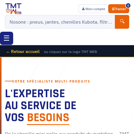
0
👤 Mon compte
🛒 Panier
🔍
☰
← Retour accueil
ou cliquez sur le logo TMT WEB
VOTRE SPÉCIALISTE MULTI-PRODUITS
L'EXPERTISE
AU SERVICE DE
VOS
BESOINS
De la chenille mini pelle aux produits du quotidien — TMT