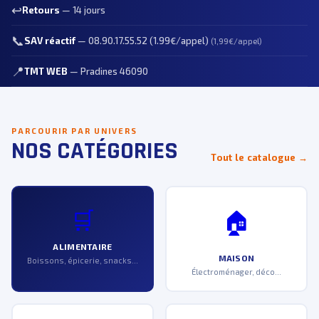
↩️
Retours
— 14 jours
📞
SAV réactif
—
08.90.17.55.52 (1.99€/appel)
(1,99€/appel)
📍
TMT WEB
— Pradines 46090
PARCOURIR PAR UNIVERS
NOS CATÉGORIES
Tout le catalogue →
🛒
🏠
ALIMENTAIRE
MAISON
Boissons, épicerie, snacks…
Électroménager, déco...