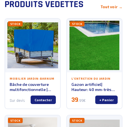
PRODUITS VEDETTES
Tout voir →
STOCK
STOCK
MOBILIER JARDIN-BARNUM
L'ENTRETIEN DU JARDIN
Bâche de couverture
Gazon artificiel|
multifonctionnelle |
Hauteur: 40 mm-très
Bache pour camion &
proche du vrai
39
remorque | 500 g/m² | 2
vert...Pelouse
Contacter
+ Panier
Sur devis
,99€
couleurs - Bleu / 3 x 3 m
STOCK
STOCK