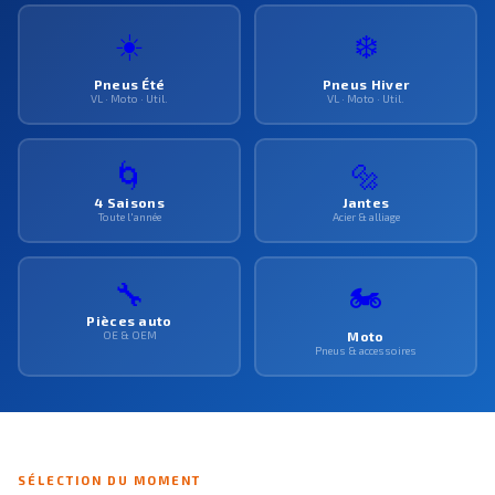
☀️
❄️
Pneus Été
Pneus Hiver
VL · Moto · Util.
VL · Moto · Util.
🌀
🔩
4 Saisons
Jantes
Toute l'année
Acier & alliage
🔧
🏍️
Pièces auto
OE & OEM
Moto
Pneus & accessoires
SÉLECTION DU MOMENT