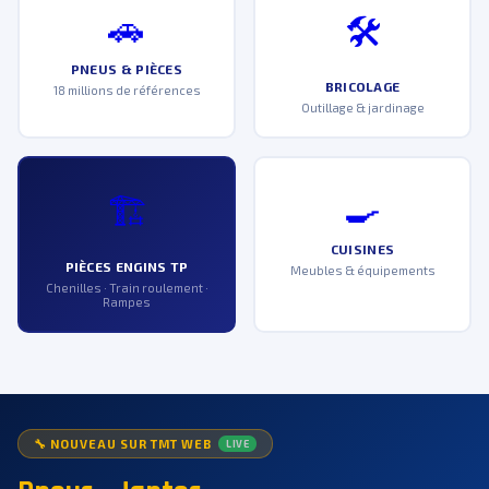
🚗
🛠️
PNEUS & PIÈCES
BRICOLAGE
18 millions de références
Outillage & jardinage
🍳
🏗️
CUISINES
PIÈCES ENGINS TP
Meubles & équipements
Chenilles · Train roulement ·
Rampes
🔧 NOUVEAU SUR TMT WEB
LIVE