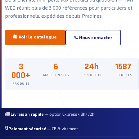
WEB réunit plus de 3 000 références pour particuliers et
professionnels, expédiées depuis Pradines.
🛍️ Voir le catalogue
📞 Nous contacter
3
6
24h
1587
000+
MARKETPLACES
EXPÉDITION
CHENILLES
PRODUITS
🚚
Livraison rapide
— option Express 48h/72h
🔒
Paiement sécurisé
— CB & virement