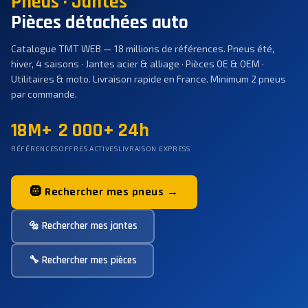
Pneus · Jantes
Pièces détachées auto
Catalogue TMT WEB — 18 millions de références. Pneus été,
hiver, 4 saisons · Jantes acier & alliage · Pièces OE & OEM ·
Utilitaires & moto. Livraison rapide en France. Minimum 2 pneus
par commande.
18M+
2 000+
24h
RÉFÉRENCES
OFFRES ACTIVES
LIVRAISON EXPRESS
🛞 Rechercher mes pneus →
🔩 Rechercher mes jantes
🔧 Rechercher mes pièces